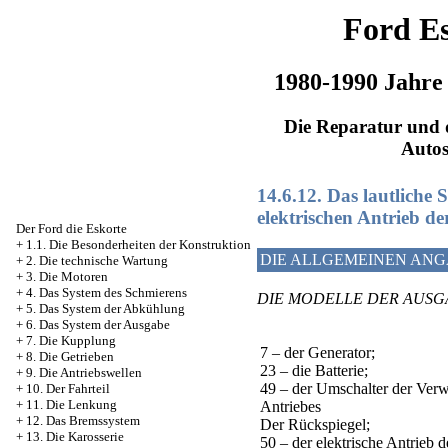
Ford Es
1980-1990 Jahre
Die Reparatur und d
Auto
14.6.12. Das lautliche S
elektrischen Antrieb de
Der Ford die Eskorte
+
1.1. Die Besonderheiten der Konstruktion
DIE ALLGEMEINEN AN
+
2. Die technische Wartung
+
3. Die Motoren
+
4. Das System des Schmierens
DIE MODELLE DER AUSGA
+
5. Das System der Abkühlung
+
6. Das System der Ausgabe
+
7. Die Kupplung
7 – der Generator;
+
8. Die Getrieben
23 – die Batterie;
+
9. Die Antriebswellen
49 – der Umschalter der Verw
+
10. Der Fahrteil
+
11. Die Lenkung
Antriebes
+
12. Das Bremssystem
Der Rückspiegel;
+
13. Die Karosserie
50 – der elektrische Antrieb d