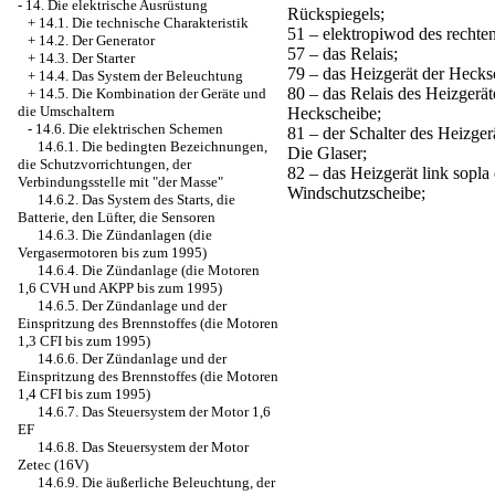
-
14. Die elektrische Ausrüstung
Rückspiegels;
+
14.1. Die technische Charakteristik
51 – elektropiwod des rechte
+
14.2. Der Generator
57 – das Relais;
+
14.3. Der Starter
79 – das Heizgerät der Hecks
+
14.4. Das System der Beleuchtung
80 – das Relais des Heizgerät
+
14.5. Die Kombination der Geräte und
die Umschaltern
Heckscheibe;
-
14.6. Die elektrischen Schemen
81 – der Schalter des Heizgerä
14.6.1. Die bedingten Bezeichnungen,
Die Glaser;
die Schutzvorrichtungen, der
82 – das Heizgerät link sopla
Verbindungsstelle mit "der Masse"
Windschutzscheibe;
14.6.2. Das System des Starts, die
Batterie, den Lüfter, die Sensoren
14.6.3. Die Zündanlagen (die
Vergasermotoren bis zum 1995)
14.6.4. Die Zündanlage (die Motoren
1,6 CVH und AKPP bis zum 1995)
14.6.5. Der Zündanlage und der
Einspritzung des Brennstoffes (die Motoren
1,3 CFI bis zum 1995)
14.6.6. Der Zündanlage und der
Einspritzung des Brennstoffes (die Motoren
1,4 CFI bis zum 1995)
14.6.7. Das Steuersystem der Motor 1,6
EF
14.6.8. Das Steuersystem der Motor
Zetec (16V)
14.6.9. Die äußerliche Beleuchtung, der