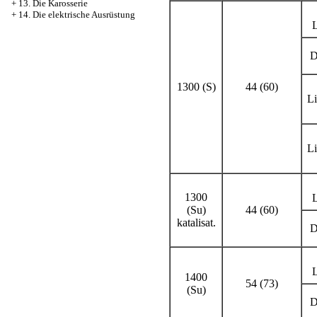
+
13. Die Karosserie
+
14. Die elektrische Ausrüstung
L
D
1300 (S)
44 (60)
L
L
1300
L
(Su)
44 (60)
katalisat.
D
L
1400
54 (73)
(Su)
D