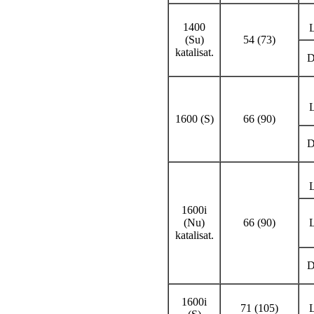
1400
L
(Su)
54 (73)
katalisat.
D
L
1600 (S)
66 (90)
D
L
1600i
(Nu)
66 (90)
L
katalisat.
D
1600i
71 (105)
L