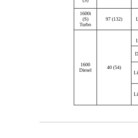
(S)
1600i
(S)
97 (132)
L
Turbo
L
D
1600
40 (54)
Diesel
L
L