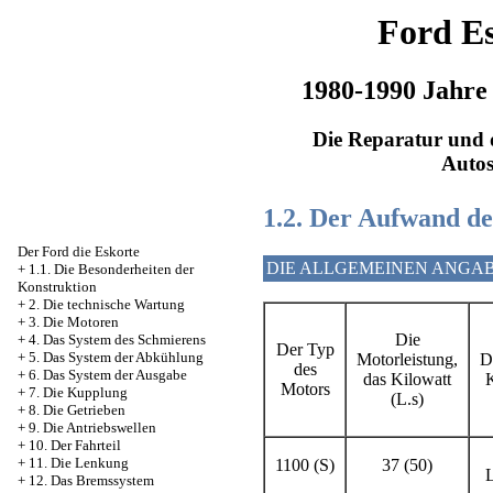
Ford Es
1980-1990 Jahre
Die Reparatur und d
Auto
1.2. Der Aufwand de
Der Ford die Eskorte
DIE ALLGEMEINEN ANGA
+
1.1. Die Besonderheiten der
Konstruktion
+
2. Die technische Wartung
+
3. Die Motoren
Die
+
4. Das System des Schmierens
Der Typ
+
5. Das System der Abkühlung
Motorleistung,
D
des
+
6. Das System der Ausgabe
das Kilowatt
K
Motors
+
7. Die Kupplung
(L.s)
+
8. Die Getrieben
+
9. Die Antriebswellen
+
10. Der Fahrteil
+
11. Die Lenkung
1100 (S)
37 (50)
L
+
12. Das Bremssystem