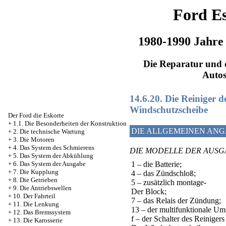
Ford Es
1980-1990 Jahre
Die Reparatur und d
Auto
14.6.20. Die Reiniger 
Windschutzscheibe
Der Ford die Eskorte
+
1.1. Die Besonderheiten der Konstruktion
DIE ALLGEMEINEN AN
+
2. Die technische Wartung
+
3. Die Motoren
+
4. Das System des Schmierens
DIE MODELLE DER AUSGA
+
5. Das System der Abkühlung
1 – die Batterie;
+
6. Das System der Ausgabe
+
7. Die Kupplung
4 – das Zündschloß;
+
8. Die Getrieben
5 – zusätzlich montage-
+
9. Die Antriebswellen
Der Block;
+
10. Der Fahrteil
7 – das Relais der Zündung;
+
11. Die Lenkung
13 – der multifunktionale Ums
+
12. Das Bremssystem
f – der Schalter des Reinigers
+
13. Die Karosserie