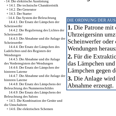
-
14. Die elektrische Ausrüstung
+
14.1. Die technische Charakteristik
+
14.2. Der Generator
+
14.3. Der Starter
-
14.4. Das System der Beleuchtung
DIE ORDNUNG DER AU
14.4.1. Der Ersatz der Lämpchen der
1.
Die Patrone mit
Scheinwerfer
14.4.2. Die Regulierung des Lichtes der
Uhrzeigersinn umz
Scheinwerfer
14.4.3. Die Abnahme und die Anlage der
Scheinwerfer oder 
Scheinwerfer
14.4.4. Der Ersatz der Lämpchen des
Wendungen heraus
Ladelichtes und des Registers der
2.
Für die Extrakti
Wendungen
14.4.5. Die Abnahme und die Anlage
das Lämpchen und i
des Vorderregisters der Wendungen
14.4.6. Der Ersatz der Lämpchen der
Lämpchen gegen de
hinteren Laterne
14.4.7. Die Abnahme und die Anlage der
3.
Die Anlage wird 
hinteren Laterne
Abnahme erzeugt.
14.4.8. Der Ersatz des Lämpchens der
Beleuchtung des Nummernschildes
14.4.9. Der Ersatz des Lämpchens der
Beleuchtung des Salons
+
14.5. Die Kombination der Geräte und
die Umschaltern
+
14.6. Die elektrischen Schemen