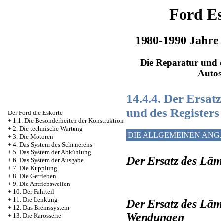
Ford Es
1980-1990 Jahre
Die Reparatur und d
Auto
14.4.4. Der Ersat
und des Register
Der Ford die Eskorte
+
1.1. Die Besonderheiten der Konstruktion
+
2. Die technische Wartung
DIE ALLGEMEINEN AN
+
3. Die Motoren
+
4. Das System des Schmierens
+
5. Das System der Abkühlung
Der Ersatz des Läm
+
6. Das System der Ausgabe
+
7. Die Kupplung
+
8. Die Getrieben
+
9. Die Antriebswellen
+
10. Der Fahrteil
+
11. Die Lenkung
Der Ersatz des Läm
+
12. Das Bremssystem
Wendungen
+
13. Die Karosserie