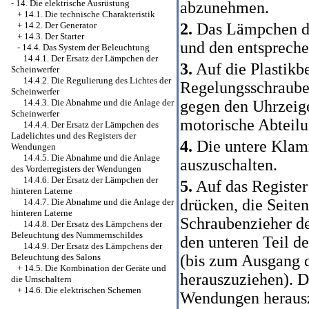
-
14. Die elektrische Ausrüstung
abzunehmen.
+
14.1. Die technische Charakteristik
2.
Das Lämpchen de
+
14.2. Der Generator
+
14.3. Der Starter
und den entsprech
-
14.4. Das System der Beleuchtung
14.4.1. Der Ersatz der Lämpchen der
3.
Auf die Plastikb
Scheinwerfer
14.4.2. Die Regulierung des Lichtes der
Regelungsschraube 
Scheinwerfer
gegen den Uhrzeige
14.4.3. Die Abnahme und die Anlage der
Scheinwerfer
motorische Abteilu
14.4.4. Der Ersatz der Lämpchen des
Ladelichtes und des Registers der
4.
Die untere Klam
Wendungen
14.4.5. Die Abnahme und die Anlage
auszuschalten.
des Vorderregisters der Wendungen
14.4.6. Der Ersatz der Lämpchen der
5.
Auf das Registe
hinteren Laterne
drücken, die Seite
14.4.7. Die Abnahme und die Anlage der
hinteren Laterne
Schraubenzieher d
14.4.8. Der Ersatz des Lämpchens der
Beleuchtung des Nummernschildes
den unteren Teil d
14.4.9. Der Ersatz des Lämpchens der
(bis zum Ausgang 
Beleuchtung des Salons
+
14.5. Die Kombination der Geräte und
herauszuziehen). D
die Umschaltern
+
14.6. Die elektrischen Schemen
Wendungen heraus