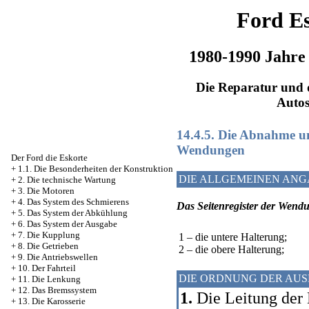
Ford Es
1980-1990 Jahre
Die Reparatur und d
Auto
14.4.5. Die Abnahme un
Wendungen
Der Ford die Eskorte
+
1.1. Die Besonderheiten der Konstruktion
DIE ALLGEMEINEN AN
+
2. Die technische Wartung
+
3. Die Motoren
+
4. Das System des Schmierens
Das Seitenregister der Wend
+
5. Das System der Abkühlung
+
6. Das System der Ausgabe
+
7. Die Kupplung
1 – die untere Halterung;
+
8. Die Getrieben
2 – die obere Halterung;
+
9. Die Antriebswellen
+
10. Der Fahrteil
DIE ORDNUNG DER AU
+
11. Die Lenkung
+
12. Das Bremssystem
1.
Die Leitung der
+
13. Die Karosserie