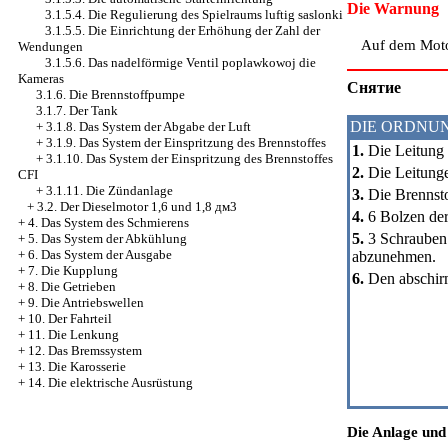
Die Warnung
3.1.5.4. Die Regulierung des Spielraums luftig saslonki
3.1.5.5. Die Einrichtung der Erhöhung der Zahl der
Auf dem Moto
Wendungen
3.1.5.6. Das nadelförmige Ventil poplawkowoj die
Kameras
Cнятие
3.1.6. Die Brennstoffpumpe
3.1.7. Der Tank
DIE ORDNU
+
3.1.8. Das System der Abgabe der Luft
+
3.1.9. Das System der Einspritzung des Brennstoffes
1.
Die Leitung 
+
3.1.10. Das System der Einspritzung des Brennstoffes
2.
Die Leitunge
CFI
+
3.1.11. Die Zündanlage
3.
Die Brennst
+
3.2. Der Dieselmotor 1,6 und 1,8 дм3
4.
6 Bolzen der
+
4. Das System des Schmierens
5.
3 Schrauben 
+
5. Das System der Abkühlung
+
6. Das System der Ausgabe
abzunehmen.
+
7. Die Kupplung
6.
Den abschir
+
8. Die Getrieben
+
9. Die Antriebswellen
+
10. Der Fahrteil
+
11. Die Lenkung
+
12. Das Bremssystem
+
13. Die Karosserie
+
14. Die elektrische Ausrüstung
Die Anlage und