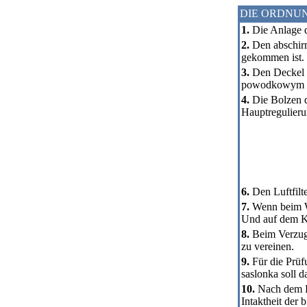
DIE ORDNU
1.
Die Anlage d
2.
Den abschirme
gekommen ist.
3.
Den Deckel de
powodkowym vo
4.
Die Bolzen d
Hauptregulieru
6.
Den Luftfilt
7.
Wenn beim W
Und auf dem K
8.
Beim Verzug
zu vereinen.
9.
Für die Prüf
saslonka soll d
10.
Nach dem Ei
Intaktheit der 