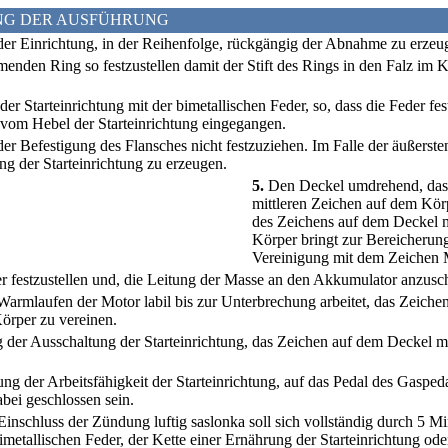
NG DER AUSFÜHRUNG
er Einrichtung, in der Reihenfolge, rückgängig der Abnahme zu erzeu
nden Ring so festzustellen damit der Stift des Rings in den Falz im K
r Starteinrichtung mit der bimetallischen Feder, so, dass die Feder festz
m Hebel der Starteinrichtung eingegangen.
er Befestigung des Flansches nicht festzuziehen. Im Falle der äußerste
ng der Starteinrichtung zu erzeugen.
5.
Den Deckel umdrehend, das
mittleren Zeichen auf dem Kör
des Zeichens auf dem Deckel 
Körper bringt zur Bereicherun
Vereinigung mit dem Zeichen 
er festzustellen und, die Leitung der Masse an den Akkumulator anzusc
armlaufen der Motor labil bis zur Unterbrechung arbeitet, das Zeich
örper zu vereinen.
 der Ausschaltung der Starteinrichtung, das Zeichen auf dem Deckel 
ung der Arbeitsfähigkeit der Starteinrichtung, auf das Pedal des Gasped
abei geschlossen sein.
nschluss der Zündung luftig saslonka soll sich vollständig durch 5 Mi
bimetallischen Feder, der Kette einer Ernährung der Starteinrichtung od