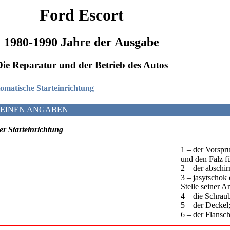
Ford Escort
1980-1990 Jahre der Ausgabe
Die Reparatur und der Betrieb des Autos
utomatische Starteinrichtung
MEINEN ANGABEN
er Starteinrichtung
1 – der Vorsp
und den Falz fü
2 – der abschi
3 – jasytschok 
Stelle seiner A
4 – die Schrau
5 – der Deckel
6 – der Flansc