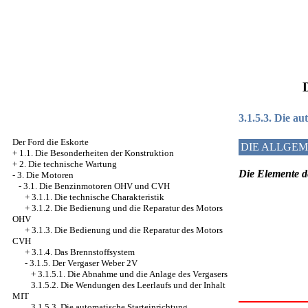
3.1.5.3. Die a
Der Ford die Eskorte
DIE ALLGE
+
1.1. Die Besonderheiten der Konstruktion
+
2. Die technische Wartung
Die Elemente d
-
3. Die Motoren
-
3.1. Die Benzinmotoren OHV und CVH
+
3.1.1. Die technische Charakteristik
+
3.1.2. Die Bedienung und die Reparatur des Motors
OHV
+
3.1.3. Die Bedienung und die Reparatur des Motors
CVH
+
3.1.4. Das Brennstoffsystem
-
3.1.5. Der Vergaser Weber 2V
+
3.1.5.1. Die Abnahme und die Anlage des Vergasers
3.1.5.2. Die Wendungen des Leerlaufs und der Inhalt
MIT
3.1.5.3. Die automatische Starteinrichtung