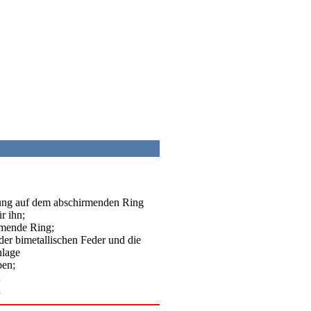
rung auf dem abschirmenden Ring
r ihn;
rmende Ring;
der bimetallischen Feder und die
nlage
ben;
;
h