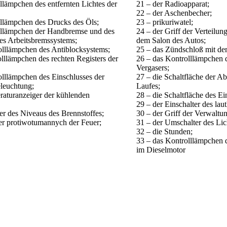
llämpchen des entfernten Lichtes der
21 – der Radioapparat;
22 – der Aschenbecher;
lllämpchen des Drucks des Öls;
23 – prikuriwatel;
lllämpchen der Handbremse und des
24 – der Griff der Verteilu
es Arbeitsbremssystems;
dem Salon des Autos;
olllämpchen des Antiblocksystems;
25 – das Zündschloß mit de
lllämpchen des rechten Registers der
26 – das Kontrolllämpchen d
Vergasers;
olllämpchen des Einschlusses der
27 – die Schaltfläche der A
eleuchtung;
Laufes;
raturanzeiger der kühlenden
28 – die Schaltfläche des Ei
29 – der Einschalter des laut
er des Niveaus des Brennstoffes;
30 – der Griff der Verwaltun
ter protiwotumannych der Feuer;
31 – der Umschalter des Lic
32 – die Stunden;
33 – das Kontrolllämpchen d
im Dieselmotor