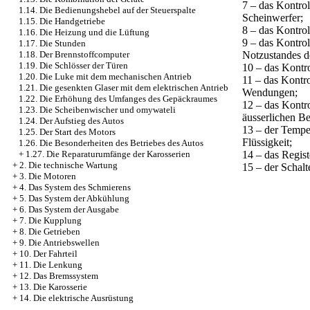
7 – das Kontrol
1.14. Die Bedienungshebel auf der Steuerspalte
Scheinwerfer;
1.15. Die Handgetriebe
8 – das Kontro
1.16. Die Heizung und die Lüftung
9 – das Kontro
1.17. Die Stunden
Notzustandes d
1.18. Der Brennstoffcomputer
1.19. Die Schlösser der Türen
10 – das Kontr
1.20. Die Luke mit dem mechanischen Antrieb
11 – das Kontro
1.21. Die gesenkten Glaser mit dem elektrischen Antrieb
Wendungen;
1.22. Die Erhöhung des Umfanges des Gepäckraumes
12 – das Kontr
1.23. Die Scheibenwischer und omywateli
äusserlichen B
1.24. Der Aufstieg des Autos
13 – der Tempe
1.25. Der Start des Motors
Flüssigkeit;
1.26. Die Besonderheiten des Betriebes des Autos
14 – das Regist
+
1.27. Die Reparaturumfänge der Karosserien
+
2. Die technische Wartung
15 – der Schal
+
3. Die Motoren
+
4. Das System des Schmierens
+
5. Das System der Abkühlung
+
6. Das System der Ausgabe
+
7. Die Kupplung
+
8. Die Getrieben
+
9. Die Antriebswellen
+
10. Der Fahrteil
+
11. Die Lenkung
+
12. Das Bremssystem
+
13. Die Karosserie
+
14. Die elektrische Ausrüstung