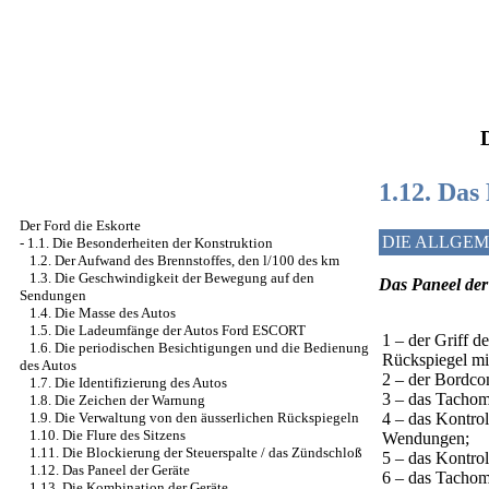
1.12. Das
Der Ford die Eskorte
DIE ALLGE
-
1.1. Die Besonderheiten der Konstruktion
1.2. Der Aufwand des Brennstoffes, den l/100 des km
1.3. Die Geschwindigkeit der Bewegung auf den
Das Paneel der
Sendungen
1.4. Die Masse des Autos
1.5. Die Ladeumfänge der Autos Ford ESCORT
1 – der Griff d
1.6. Die periodischen Besichtigungen und die Bedienung
Rückspiegel mit
des Autos
2 – der Bordco
1.7. Die Identifizierung des Autos
3 – das Tachom
1.8. Die Zeichen der Warnung
4 – das Kontrol
1.9. Die Verwaltung von den äusserlichen Rückspiegeln
1.10. Die Flure des Sitzens
Wendungen;
1.11. Die Blockierung der Steuerspalte / das Zündschloß
5 – das Kontrol
1.12. Das Paneel der Geräte
6 – das Tachom
1.13. Die Kombination der Geräte