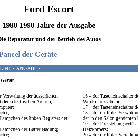
Ford Escort
1980-1990 Jahre der Ausgabe
Die Reparatur und der Betrieb des Autos
 Paneel der Geräte
MEINEN ANGABEN
 Geräte
er Verwaltung der äusserlichen
16 – der Tasteneinschalter 
 dem elektrischen Antrieb;
Windschutzscheibe;
mputer;
17 – der Tasteneinschalter 
eter;
18 – der Griff der Verwaltu
llämpchen des linken Registers der
der in den Salon gereichten 
19 – der Dreistellungsgriff 
llämpchen der Batterieladung;
Heizkörpers;
eter;
20 – der Griff der Verteilun