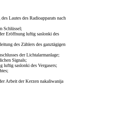
ng des Lautes des Radioapparats nach
m Schlüssel;
er Eröffnung luftig saslonki des
bleitung des Zählers des ganztägigen
nschlusses der Lichtalarmanlage;
lichen Signals;
g luftig saslonki des Vergasers;
htes;
er Arbeit der Kerzen nakaliwanija