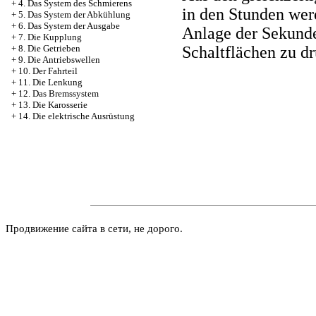
+
4. Das System des Schmierens
in den Stunden werd
+
5. Das System der Abkühlung
+
6. Das System der Ausgabe
Anlage der Sekunde
+
7. Die Kupplung
Schaltflächen zu dr
+
8. Die Getrieben
+
9. Die Antriebswellen
+
10. Der Fahrteil
+
11. Die Lenkung
+
12. Das Bremssystem
+
13. Die Karosserie
+
14. Die elektrische Ausrüstung
Продвижение сайта в сети, не дорого.