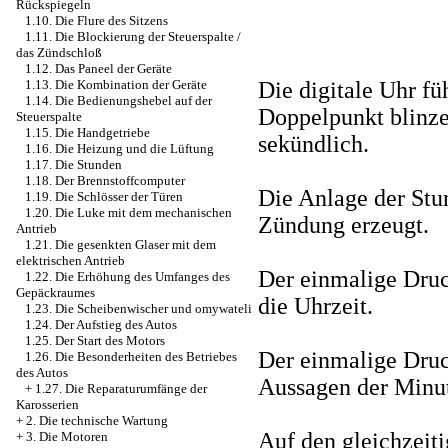
Rückspiegeln
1.10. Die Flure des Sitzens
1.11. Die Blockierung der Steuerspalte /
das Zündschloß
1.12. Das Paneel der Geräte
Die digitale Uhr fü
1.13. Die Kombination der Geräte
1.14. Die Bedienungshebel auf der
Doppelpunkt blinzel
Steuerspalte
1.15. Die Handgetriebe
sekündlich.
1.16. Die Heizung und die Lüftung
1.17. Die Stunden
1.18. Der Brennstoffcomputer
Die Anlage der Stu
1.19. Die Schlösser der Türen
1.20. Die Luke mit dem mechanischen
Zündung erzeugt.
Antrieb
1.21. Die gesenkten Glaser mit dem
elektrischen Antrieb
Der einmalige Druc
1.22. Die Erhöhung des Umfanges des
Gepäckraumes
die Uhrzeit.
1.23. Die Scheibenwischer und omywateli
1.24. Der Aufstieg des Autos
1.25. Der Start des Motors
Der einmalige Druck
1.26. Die Besonderheiten des Betriebes
des Autos
Aussagen der Minu
+
1.27. Die Reparaturumfänge der
Karosserien
+
2. Die technische Wartung
Auf den gleichzeit
+
3. Die Motoren