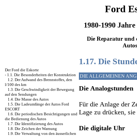
Ford Es
1980-1990 Jahre
Die Reparatur und d
Auto
1.17. Die Stund
Der Ford die Eskorte
-
1.1. Die Besonderheiten der Konstruktion
DIE ALLGEMEINEN AN
1.2. Der Aufwand des Brennstoffes, den
l/100 des km
Die Analogstunden
1.3. Die Geschwindigkeit der Bewegung
auf den Sendungen
1.4. Die Masse des Autos
Für die Anlage der Ze
1.5. Die Ladeumfänge der Autos Ford
ESCORT
Lage zu drücken, sie
1.6. Die periodischen Besichtigungen und
die Bedienung des Autos
1.7. Die Identifizierung des Autos
Die digitale Uhr
1.8. Die Zeichen der Warnung
1.9. Die Verwaltung von den äusserlichen