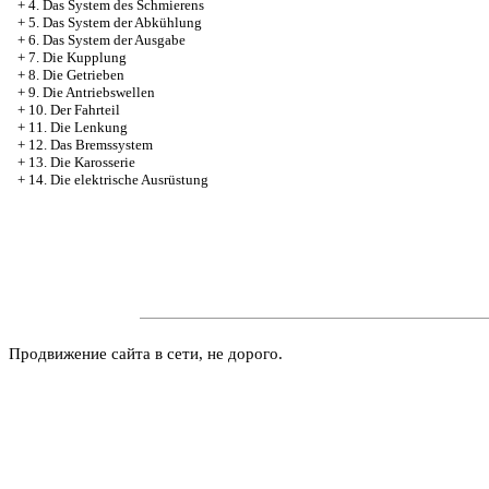
+
4. Das System des Schmierens
+
5. Das System der Abkühlung
+
6. Das System der Ausgabe
+
7. Die Kupplung
+
8. Die Getrieben
+
9. Die Antriebswellen
+
10. Der Fahrteil
+
11. Die Lenkung
+
12. Das Bremssystem
+
13. Die Karosserie
+
14. Die elektrische Ausrüstung
Продвижение сайта в сети, не дорого.