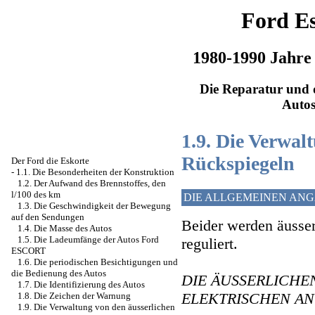
Ford Es
1980-1990 Jahre
Die Reparatur und d
Auto
1.9. Die Verwal
Rückspiegeln
Der Ford die Eskorte
-
1.1. Die Besonderheiten der Konstruktion
1.2. Der Aufwand des Brennstoffes, den
l/100 des km
DIE ALLGEMEINEN AN
1.3. Die Geschwindigkeit der Bewegung
auf den Sendungen
Beider werden äusser
1.4. Die Masse des Autos
1.5. Die Ladeumfänge der Autos Ford
reguliert.
ESCORT
1.6. Die periodischen Besichtigungen und
die Bedienung des Autos
DIE ÄUSSERLICHE
1.7. Die Identifizierung des Autos
ELEKTRISCHEN AN
1.8. Die Zeichen der Warnung
1.9. Die Verwaltung von den äusserlichen