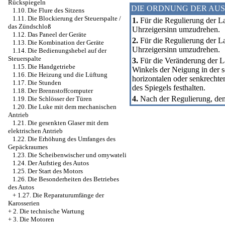
Rückspiegeln
DIE ORDNUNG DER AU
1.10. Die Flure des Sitzens
1.11. Die Blockierung der Steuerspalte /
1.
Für die Regulierung der La
das Zündschloß
Uhrzeigersinn umzudrehen.
1.12. Das Paneel der Geräte
2.
Für die Regulierung der La
1.13. Die Kombination der Geräte
Uhrzeigersinn umzudrehen.
1.14. Die Bedienungshebel auf der
Steuerspalte
3.
Für die Veränderung der La
1.15. Die Handgetriebe
Winkels der Neigung in der 
1.16. Die Heizung und die Lüftung
horizontalen oder senkrechte
1.17. Die Stunden
des Spiegels festhalten.
1.18. Der Brennstoffcomputer
4.
Nach der Regulierung, den
1.19. Die Schlösser der Türen
1.20. Die Luke mit dem mechanischen
Antrieb
1.21. Die gesenkten Glaser mit dem
elektrischen Antrieb
1.22. Die Erhöhung des Umfanges des
Gepäckraumes
1.23. Die Scheibenwischer und omywateli
1.24. Der Aufstieg des Autos
1.25. Der Start des Motors
1.26. Die Besonderheiten des Betriebes
des Autos
+
1.27. Die Reparaturumfänge der
Karosserien
+
2. Die technische Wartung
+
3. Die Motoren